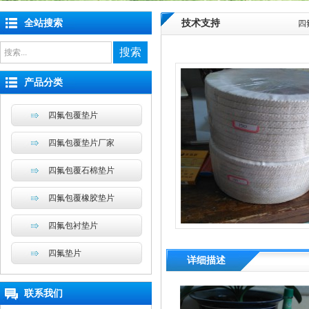
全站搜索
技术支持
四
搜索
产品分类
四氟包覆垫片
四氟包覆垫片厂家
四氟包覆石棉垫片
四氟包覆橡胶垫片
四氟包衬垫片
四氟垫片
详细描述
联系我们