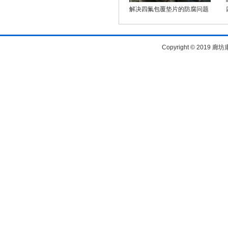
解决四氟包覆垫片的防腐问题
Copyright © 20