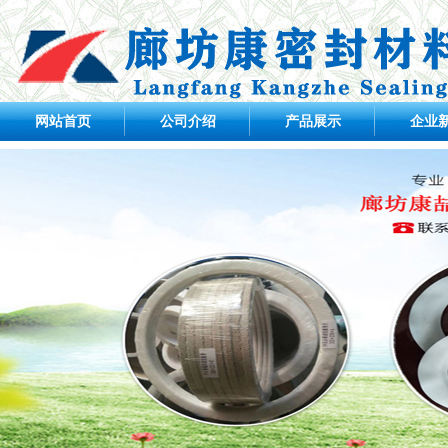
网站首页
公司介绍
产品展示
企业