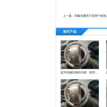
上一篇：
四氟包覆垫片是两个物体
相关产品
提升机械性能的关键：探究四氟包覆垫片的独特魅力