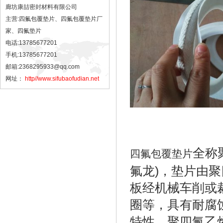
廊坊康喆密封材料有限公司
主营:四氟包覆垫片、四氟包覆垫片厂
家、四氟垫片
电话:13785677201
手机:13785677201
邮箱:2368295933@qq.com
网址：
http//www.sifubaofudian.net
全称聚
四氟包覆垫片
氟龙)，垫片由
板经机械车削或
圈等，具有耐腐
特性。聚四氟乙烯