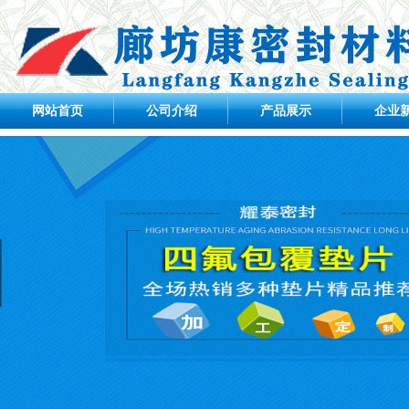
网站首页
公司介绍
产品展示
企业