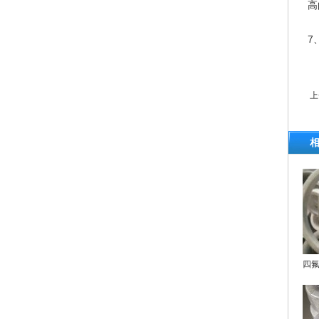
高
7
上
四氟