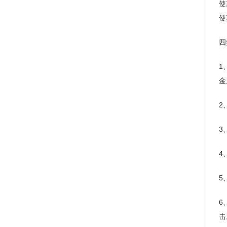
使
使
四
1
金
2
3
4
5
6
击