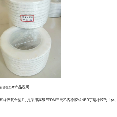
产品说明
氟包覆垫片
氟橡胶复合垫片, 是采用高级EPDM三元乙丙橡胶或NBR丁晴橡胶为主体