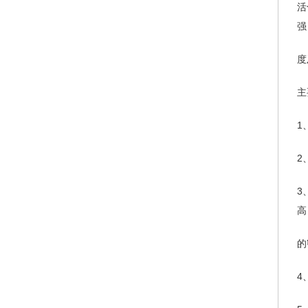
活
强
度
主
1
2
3
高
的
4