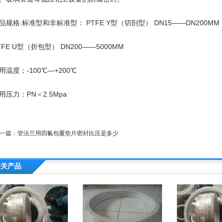
品规格:标准型和非标准型： PTFE Y型（切剖型） DN15——DN200MM
TFE U型（折包型） DN200——5000MM
用温度；-100℃—+200℃
用压力：PN＜2.5Mpa
一篇：
管法兰用四氟包覆垫片密封比压是多少
相关产品