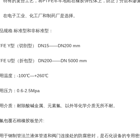
、 特有的复合工艺，将PTFE牢牢地粘在橡胶弹性体上，防止了分层和渗
、 在电子工业、化工厂和制药厂是选择。
品规格:标准型和非标准型：
TFE Y型（切剖型） DN15——DN200 mm
TFE U型（折包型） DN200——DN 5000 mm
用温度；-100℃—+260℃
用压力：0.6-2.5Mpa
用介质：耐除酸碱金属、元素氟、以外等化学介质无所不耐。
氟包覆石棉橡胶板垫片:
用于钢制管法兰液体管道和阀门连接处的防腐密封，是石化设备的专用密