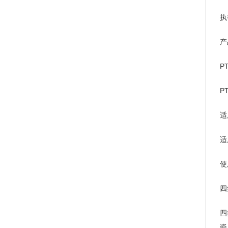
执
产
P
P
适
适
使
四
四
瓷