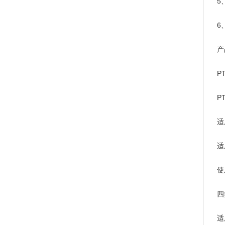
5
6
产
P
P
适
适
使
四
适