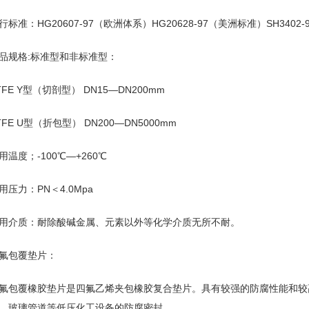
行标准：HG20607-97（欧洲体系）HG20628-97（美洲标准）SH3402
品规格:标准型和非标准型：
TFE Y型（切剖型） DN15—DN200mm
TFE U型（折包型） DN200—DN5000mm
用温度；-100℃—+260℃
用压力：PN＜4.0Mpa
用介质：耐除酸碱金属、元素以外等化学介质无所不耐。
氟包覆垫片：
氟包覆橡胶垫片是四氟乙烯夹包橡胶复合垫片。具有较强的防腐性能和较
、玻璃管道等低压化工设备的防腐密封。