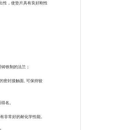
吹出性，使垫片具有良好刚性
墨铸铁制的法兰；
的密封接触面, 可保持较
而得名。
具有非常好的耐化学性能。