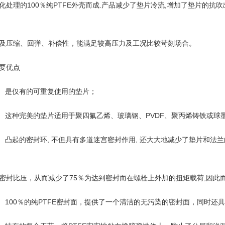
化处理的100％纯PTFE外壳而成.产品减少了垫片冷流,增加了垫片的抗
及压缩、回弹、补偿性，能满足较高压力及工况比较苛刻场合。
要优点
、 是仅有的可重复使用的垫片；
、 这种完美的垫片适用于聚四氟乙烯、玻璃钢、PVDF、聚丙烯铸铁或球
、 凸起的密封环, 不但具有多道迷宫密封作用, 还大大地减少了垫片和法兰
密封比压，从而减少了75％为达到密封而在螺栓上外加的扭矩载荷,因此
、 100％的纯PTFE密封面，提供了一个清洁的无污染的密封面，同时还