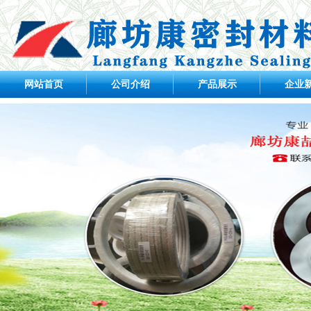
网站首页
公司介绍
产品展示
企业