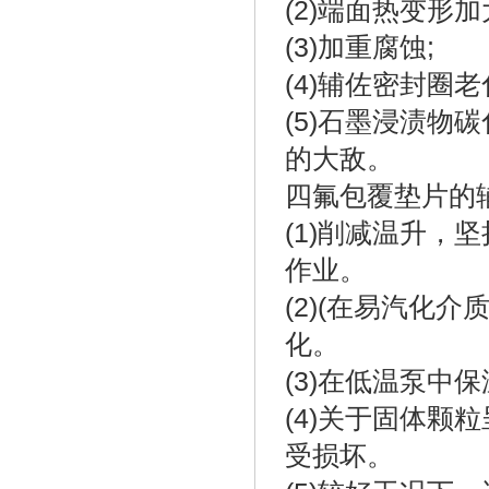
(2)端面热变形
(3)加重腐蚀;
(4)辅佐密封圈
(5)石墨浸渍
的大敌。
四氟包覆垫片的
(1)削减温升，
作业。
(2)(在易汽化
化。
(3)在低温泵中
(4)关于固体
受损坏。