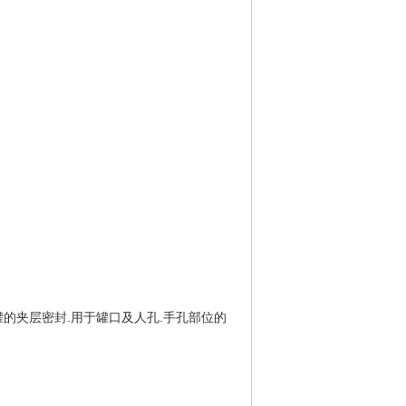
的夹层密封.用于罐口及人孔.手孔部位的