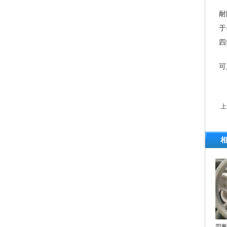
耐
于
四
可
上
四氟