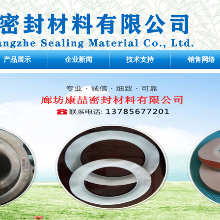
产品展示
企业新闻
技术支持
销售网络