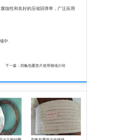
耐腐蚀性和良好的压缩回弹率，广泛应用
域中.
下一篇：
四氟包覆垫片使用领域介绍
温法兰密封圈
四氟包覆垫片的规格