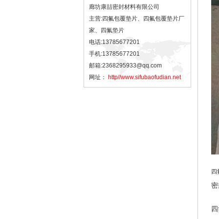
廊坊康喆密封材料有限公司
主营:四氟包覆垫片、四氟包覆垫片厂
家、四氟垫片
电话:13785677201
手机:13785677201
邮箱:2368295933@qq.com
网址：
http//www.sifubaofudian.net
四
密
四