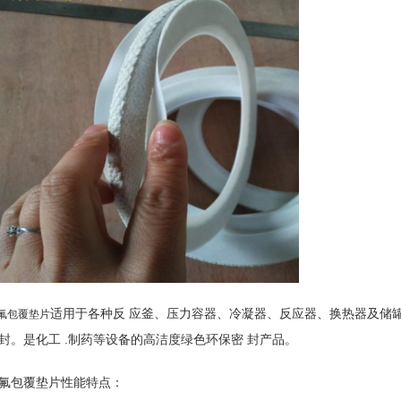
适用于各种反 应釜、压力容器、冷凝器、反应器、换热器及储罐
氟包覆垫片
封。是化工 .制药等设备的高洁度绿色环保密 封产品。
氟包覆垫片性能特点：