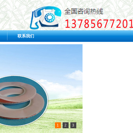
联系我们
1
2
3