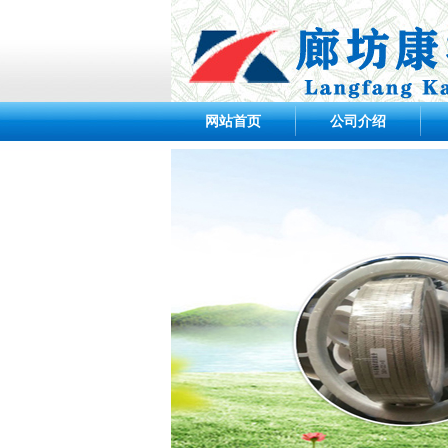
网站首页
公司介绍