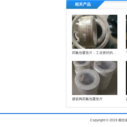
相关产品
四氟包覆垫片：工业密封的极致性能典范
搪瓷阀四氟包覆垫片
Copyright © 20