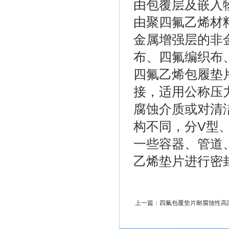
由包覆层及嵌入
由聚四氟乙烯材
金属增强层的非
布、四氟编织布
四氟乙烯包履垫
接，适用公称压力P
腐蚀介质或对清
构不同，分V型
一些容器、管道
乙烯垫片进行密
上一篇：
四氟包覆垫片耐腐蚀性高