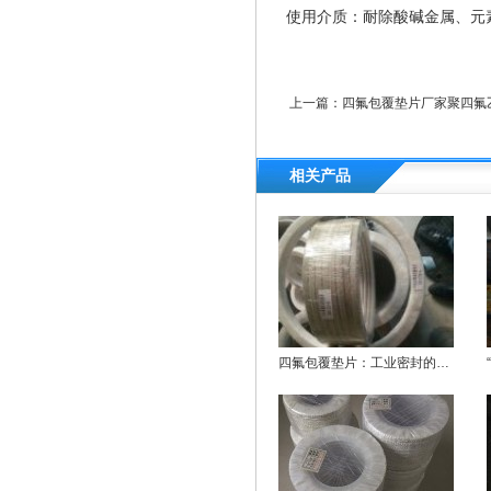
使用介质：耐除酸碱金属、元
上一篇：
四氟包覆垫片厂家聚四氟
相关产品
四氟包覆垫片：工业密封的极致性能典范