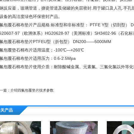
钢反应釜，玻璃管道，搪瓷管道及储罐的夹层密封.用于罐口及人孔.手孔部
设备的高洁度绿色环保密封产品。
氟包覆石棉布垫片产品规格:标准型和非标准型： PTFE Y型（切剖型） DN
G20607-97（欧洲体系）HG20628-97（美洲标准）SH3402-96（石化
氟包覆石棉布垫片PTFEU型（折包型） DN200——5000MM
氟包覆垫石棉布片适用温度；-100℃—+260℃
氟包覆石棉布垫片适用压力：0.6-2.5Mpa
氟包覆石棉布垫片使用介质：耐除酸碱金属、元素氟、三氟化氯以外等化
一篇：
介绍四氟包覆垫片技术参数
相关产品