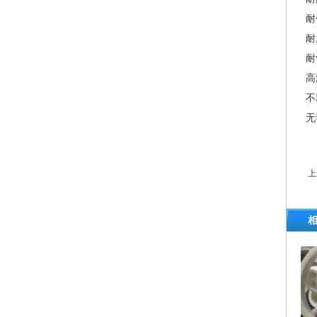
耐
耐
耐
高
不
无
上