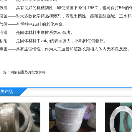
低温——具有良好的机械韧性；即使温度下降到-196℃，也可保持5%的
腐蚀——对大多数化学药品和溶剂，表现出惰性、能耐强酸强碱、王水和
气候——有塑料中zui佳的老化寿命。
润滑——是固体材料中摩擦系数zui低者。
粘附——是固体材料中zui小的表面张力，不粘附任何物质。
毒害——具有生理惰性，作为人工血管和脏器长期植入体内无不良反应。
一篇：
四氟包覆垫片批发价格
相关产品