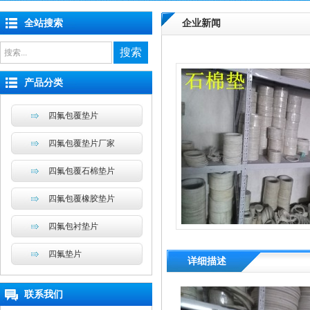
全站搜索
企业新闻
搜索
产品分类
四氟包覆垫片
四氟包覆垫片厂家
四氟包覆石棉垫片
四氟包覆橡胶垫片
四氟包衬垫片
四氟垫片
详细描述
联系我们