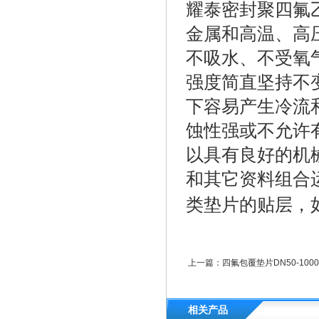
耀泰密封聚四氟
金属和高温、高
不吸水、不受氧
强度简直坚持不
下容易产生冷流
蚀性强或不允许有
以具有良好的机
和其它资料组合
类垫片的贴层，
上一篇：
四氟包覆垫片DN50-10
相关产品