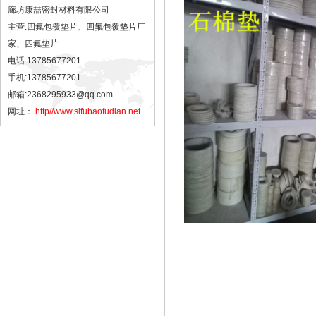
廊坊康喆密封材料有限公司
主营:四氟包覆垫片、四氟包覆垫片厂
家、四氟垫片
电话:13785677201
手机:13785677201
邮箱:2368295933@qq.com
网址：
http//www.sifubaofudian.net