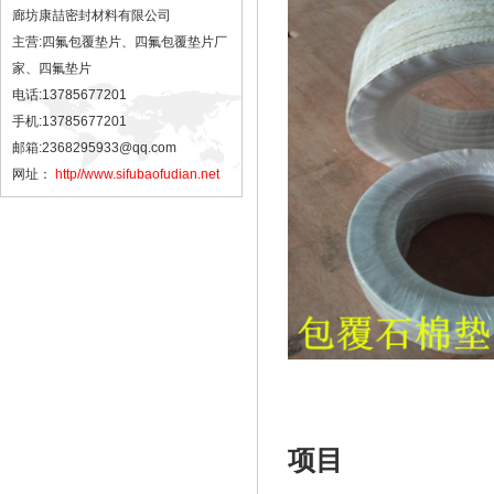
廊坊康喆密封材料有限公司
主营:四氟包覆垫片、四氟包覆垫片厂
家、四氟垫片
电话:13785677201
手机:13785677201
邮箱:2368295933@qq.com
网址：
http//www.sifubaofudian.net
项目