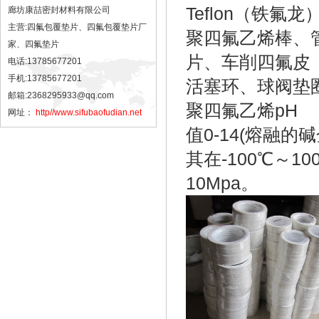
Teflon（铁氟
廊坊康喆密封材料有限公司
主营:四氟包覆垫片、四氟包覆垫片厂
聚四氟乙烯棒、
家、四氟垫片
片、车削四氟皮
电话:13785677201
手机:13785677201
活塞环、球阀垫
邮箱:2368295933@qq.com
聚四氟乙烯pH
网址：
http//www.sifubaofudian.net
值0-14(熔融
其在-100℃～
10Mpa。